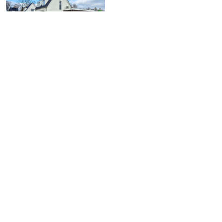
Vorige
Terug naar overzicht
Volgende
Relevante links
Makelaardij Twan Poels
Reuvers Ontwikkeling & Bouw
Gemeente Land van Cuijk
Woongemeenschap Binnentuin
VFO Architects | Urban design
Van de Looi Van Aken Architecten