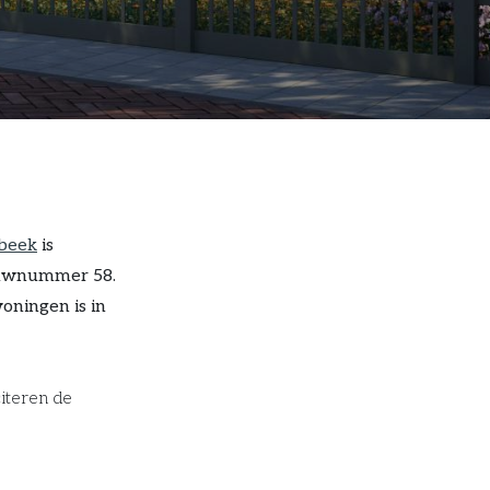
beek
is
bouwnummer 58.
oningen is in
iteren de