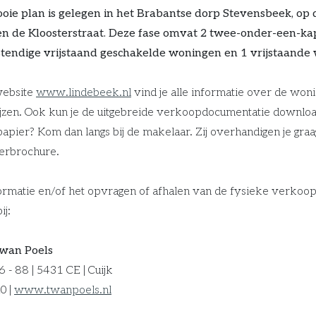
ooie plan is gelegen in het Brabantse dorp Stevensbeek, op
en de Kloosterstraat. Deze fase omvat 2 twee-onder-een-k
tendige vrijstaand geschakelde woningen en 1 vrijstaande 
website
www.lindebeek.nl
vind je alle informatie over de wonin
zen. Ook kun je de uitgebreide verkoopdocumentatie downloa
 papier? Kom dan langs bij de makelaar. Zij overhandigen je graa
eerbrochure.
rmatie en/of het opvragen of afhalen van de fysieke verkoo
ij:
Twan Poels
6 - 88 | 5431 CE | Cuijk
0 |
www.twanpoels.nl