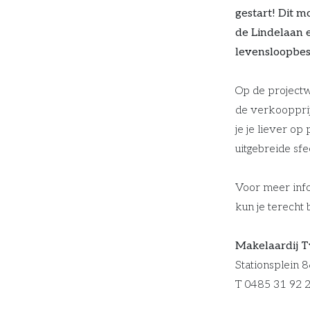
gestart! Dit m
de Lindelaan 
levensloopbes
Op de project
de verkoopprij
je je liever op
uitgebreide sf
Voor meer info
kun je terecht b
Makelaardij 
Stationsplein 8
T 0485 31 92 2