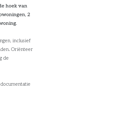
 de hoek van
apwoningen, 2
woning.
gen, inclusief
den. Oriënteer
g de
pdocumentatie